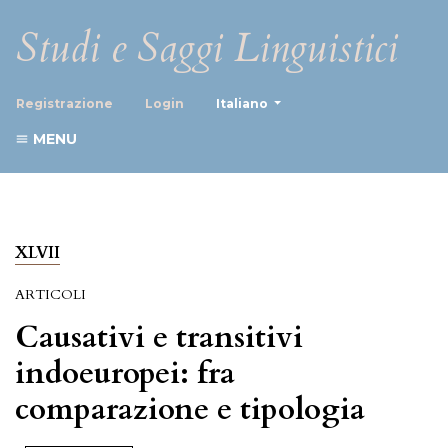
Studi e Saggi Linguistici
##plugins.themes.healthScience
Registrazione
Login
Italiano
MENU
XLVII
ARTICOLI
Causativi e transitivi
indoeuropei: fra
comparazione e tipologia