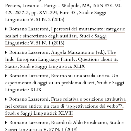
Peeters, Lovanio - Parigi - Walpole, MA, ISBN 978- 90-
429-2537-3, pp. XVI-294, Euro 38.
,
Studi e Saggi
Linguistici: V. 51 N. 2 (2013)
Romano Lazzeroni,
I percorsi del mutamento: categorie
scalari e sincretismo degli ausiliari
,
Studi e Saggi
Linguistici: V. 51 N. 1 (2013)
Romano Lazzeroni,
Angela Marcantonio (ed.), The
Indo-European Language Family: Questions about its
Status
,
Studi e Saggi Linguistici: XLIX
Romano Lazzeroni,
Ritorno su una strada antica. Un
esperimento di oggi su un problema di ieri
,
Studi e Saggi
Linguistici: XLIX
Romano Lazzeroni,
Frase relativa e posizione attributiva
nel cretese antico: un caso di “aggettivazione del verbo”?
,
Studi e Saggi Linguistici: XLVIII
Romano Lazzeroni,
Ricordo di Aldo Prosdocimi
,
Studi e
Saggi Linguistici: V. 57 N. 1 (2019)