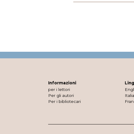
Informazioni
Lin
per i lettori
Engl
Per gli autori
Itali
Per i bibliotecari
Fran