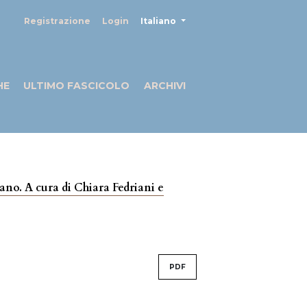
##plugins.themes.healthSciences
Registrazione
Login
Italiano
HE
ULTIMO FASCICOLO
ARCHIVI
liano. A cura di Chiara Fedriani e
PDF