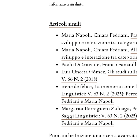
Informativa sui diritti
Articoli simili
Maria Napoli, Chiara Fedriani,
Pr
sviluppo e interazione tra categori
Maria Napoli, Chiara Fedriani,
All
sviluppo e interazione tra categori
Paolo Di Giovine,
Franco Fanciullo
Luis Unceta Gómez,
Gli studi sull
V. 56 N. 2 (2018)
irene de felice,
La memoria come fon
Linguistici: V. 63 N. 2 (2025): Perc
Fedriani e Maria Napoli
Margarita Borreguero Zuloaga,
Pe
Saggi Linguistici: V. 63 N. 2 (2025)
Fedriani e Maria Napoli
Puoi anche
Iniziare una ricerca avanzata