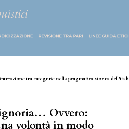
uistici
NDICIZZAZIONE
REVISIONE TRA PARI
LINEE GUIDA ETIC
 e interazione tra categorie nella pragmatica storica dell'ita
 Signoria… Ovvero:
una volontà in modo