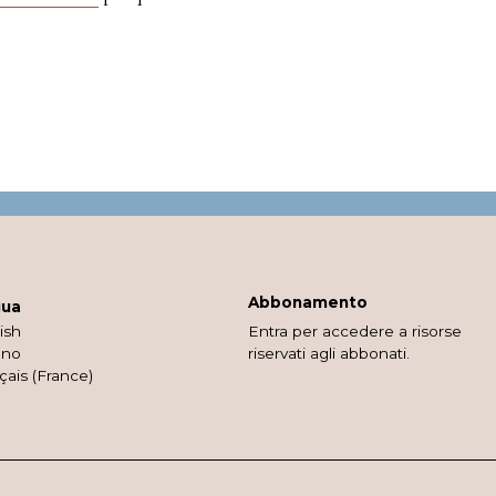
Abbonamento
gua
ish
Entra per accedere a risorse
ano
riservati agli abbonati.
çais (France)