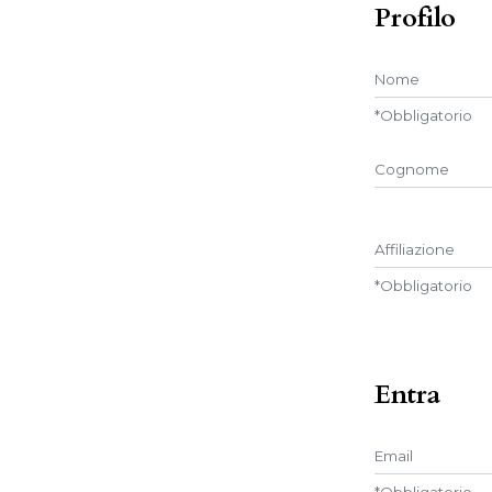
Profilo
Nome
*
Obbligatorio
##user.middle
Affiliazione
*
Obbligatorio
Entra
Email
*
Obbligatorio