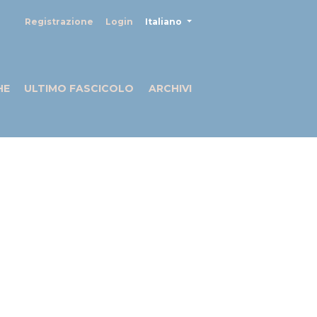
##plugins.themes.healthSciences
Registrazione
Login
Italiano
HE
ULTIMO FASCICOLO
ARCHIVI