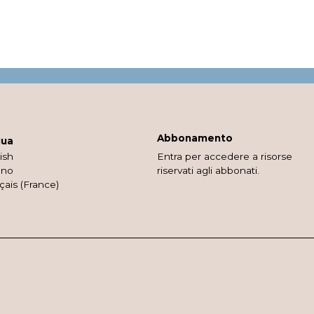
Abbonamento
gua
ish
Entra per accedere a risorse
ano
riservati agli abbonati.
çais (France)