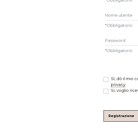
Nome utente
*
Obbligatorio
Password
*
Obbligatorio
Sì, dò il mio
privacy
.
Si, voglio ric
Registrazione