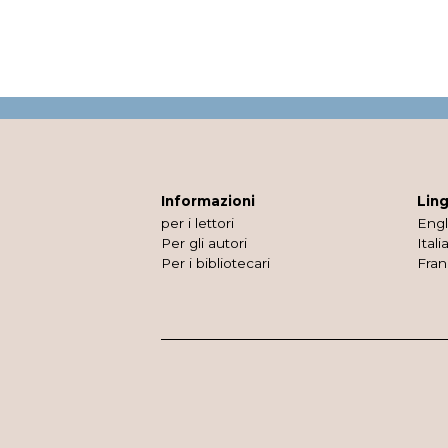
Informazioni
Lin
per i lettori
Engl
Per gli autori
Itali
Per i bibliotecari
Fran