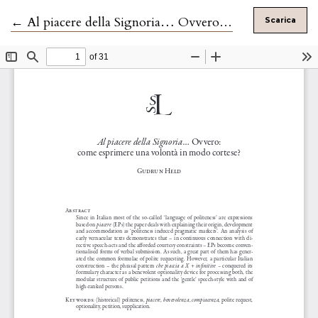
Ritorna ai dettagli dell'articolo
←
Al piacere della Signoria… Ovvero: come esprimere una volontà in modo cortese?
Scarica