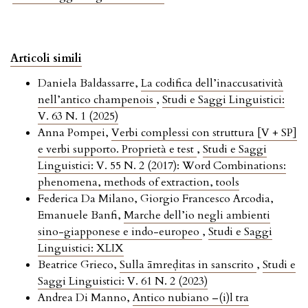
Articoli simili
Daniela Baldassarre,
La codifica dell’inaccusatività
nell’antico champenois
,
Studi e Saggi Linguistici:
V. 63 N. 1 (2025)
Anna Pompei,
Verbi complessi con struttura [V + SP]
e verbi supporto. Proprietà e test
,
Studi e Saggi
Linguistici: V. 55 N. 2 (2017): Word Combinations:
phenomena, methods of extraction, tools
Federica Da Milano, Giorgio Francesco Arcodia,
Emanuele Banfi,
Marche dell’io negli ambienti
sino-giapponese e indo-europeo
,
Studi e Saggi
Linguistici: XLIX
Beatrice Grieco,
Sulla āmreḍitas in sanscrito
,
Studi e
Saggi Linguistici: V. 61 N. 2 (2023)
Andrea Di Manno,
Antico nubiano –(i)l tra