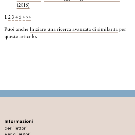
(2015)
1
2
3
4
5
>
>>
Puoi anche
Iniziare una ricerca avanzata di similarità
per
questo articolo.
Informazioni
per i lettori
Per gli autori