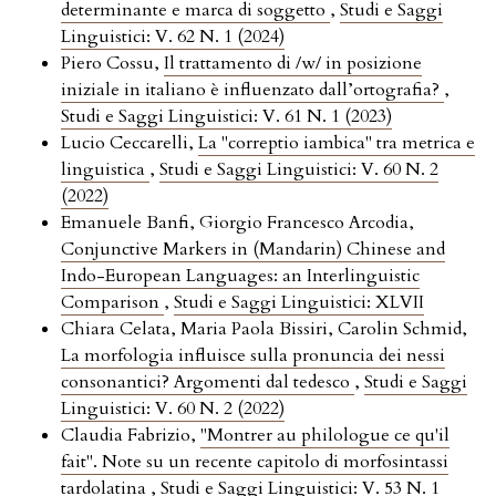
determinante e marca di soggetto
,
Studi e Saggi
Linguistici: V. 62 N. 1 (2024)
Piero Cossu,
Il trattamento di /w/ in posizione
iniziale in italiano è influenzato dall’ortografia?
,
Studi e Saggi Linguistici: V. 61 N. 1 (2023)
Lucio Ceccarelli,
La "correptio iambica" tra metrica e
linguistica
,
Studi e Saggi Linguistici: V. 60 N. 2
(2022)
Emanuele Banfi, Giorgio Francesco Arcodia,
Conjunctive Markers in (Mandarin) Chinese and
Indo-European Languages: an Interlinguistic
Comparison
,
Studi e Saggi Linguistici: XLVII
Chiara Celata, Maria Paola Bissiri, Carolin Schmid,
La morfologia influisce sulla pronuncia dei nessi
consonantici? Argomenti dal tedesco
,
Studi e Saggi
Linguistici: V. 60 N. 2 (2022)
Claudia Fabrizio,
"Montrer au philologue ce qu'il
fait". Note su un recente capitolo di morfosintassi
tardolatina
,
Studi e Saggi Linguistici: V. 53 N. 1