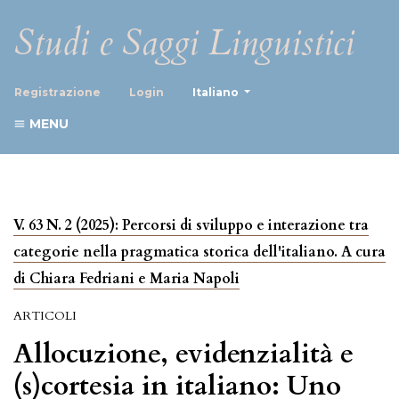
Studi e Saggi Linguistici
##plugins.themes.healthScience
Registrazione
Login
Italiano
MENU
V. 63 N. 2 (2025): Percorsi di sviluppo e interazione tra
categorie nella pragmatica storica dell'italiano. A cura
di Chiara Fedriani e Maria Napoli
ARTICOLI
Allocuzione, evidenzialità e
(s)cortesia in italiano: Uno