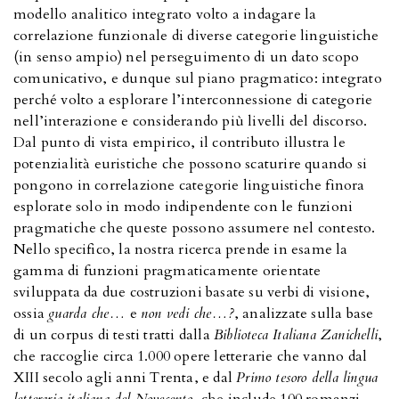
modello analitico integrato volto a indagare la
correlazione funzionale di diverse categorie linguistiche
(in senso ampio) nel perseguimento di un dato scopo
comunicativo, e dunque sul piano pragmatico: integrato
perché volto a esplorare l’interconnessione di categorie
nell’interazione e considerando più livelli del discorso.
Dal punto di vista empirico, il contributo illustra le
potenzialità euristiche che possono scaturire quando si
pongono in correlazione categorie linguistiche finora
esplorate solo in modo indipendente con le funzioni
pragmatiche che queste possono assumere nel contesto.
Nello specifico, la nostra ricerca prende in esame la
gamma di funzioni pragmaticamente orientate
sviluppata da due costruzioni basate su verbi di visione,
ossia
guarda che…
e
non vedi che…?
, analizzate sulla base
di un corpus di testi tratti dalla
Biblioteca Italiana Zanichelli
,
che raccoglie circa 1.000 opere letterarie che vanno dal
XIII secolo agli anni Trenta, e dal
Primo tesoro della lingua
letteraria italiana del Novecento
, che include 100 romanzi