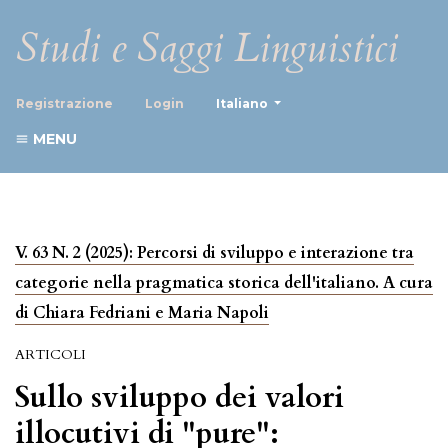
Studi e Saggi Linguistici
##plugins.themes.healthScience
Registrazione
Login
Italiano
MENU
V. 63 N. 2 (2025): Percorsi di sviluppo e interazione tra
categorie nella pragmatica storica dell'italiano. A cura
di Chiara Fedriani e Maria Napoli
ARTICOLI
Sullo sviluppo dei valori
illocutivi di "pure":