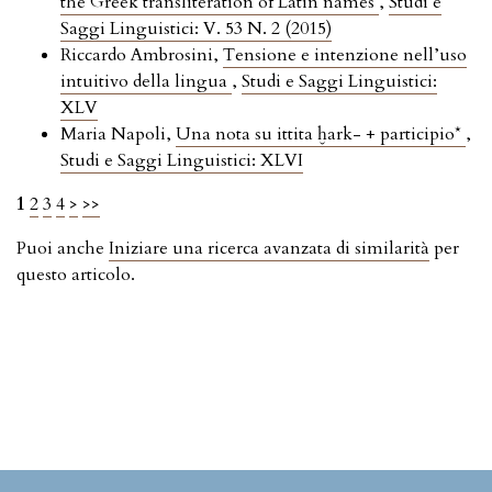
the Greek transliteration of Latin names
,
Studi e
Saggi Linguistici: V. 53 N. 2 (2015)
Riccardo Ambrosini,
Tensione e intenzione nell’uso
intuitivo della lingua
,
Studi e Saggi Linguistici:
XLV
Maria Napoli,
Una nota su ittita ḫark- + participio*
,
Studi e Saggi Linguistici: XLVI
1
2
3
4
>
>>
Puoi anche
Iniziare una ricerca avanzata di similarità
per
questo articolo.