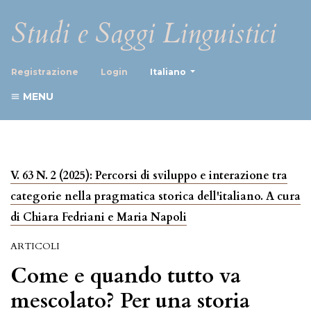
Studi e Saggi Linguistici
##plugins.themes.healthScience
Registrazione
Login
Italiano
MENU
V. 63 N. 2 (2025): Percorsi di sviluppo e interazione tra
categorie nella pragmatica storica dell'italiano. A cura
di Chiara Fedriani e Maria Napoli
ARTICOLI
Come e quando tutto va
mescolato? Per una storia