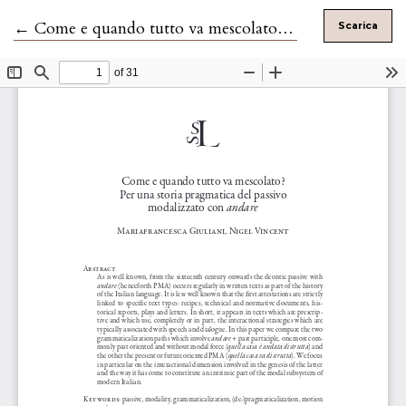
Ritorna ai dettagli dell'articolo
←
Come e quando tutto va mescolato? Per una storia pragmatica del passivo modalizzato con 'andare'
Scarica