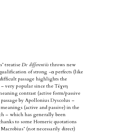
s’ treatise
De differentiis
throws new
ualification of strong -α perfects (like
difficult passage highlights the
 – very popular since the Tέχνη
eaning contrast (active form/passive
 passage by Apollonius Dyscolus –
 meanings (active and passive) in the
ach – which has generally been
 thanks to some Homeric quotations
Macrobius’ (not necessarily direct)