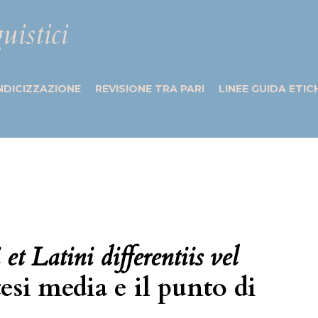
uistici
NDICIZZAZIONE
REVISIONE TRA PARI
LINEE GUIDA ETIC
t Latini differentiis vel
tesi media e il punto di