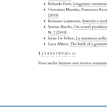
Rolando Ferri,
Linguistic variation
Giovanna Marotta, Francesco Rov
(2015)
Romano Lazzeroni,
Statività e mod
Serena Barchi,
On vowel prosthesi
N. 2 (2019)
Irene De Felice,
La sinestesia nell
Luca Alfieri,
The birth of a grammat
1
2
3
4
5
6
7
8
9
10
>
>>
Puoi anche
Iniziare una ricerca avanzata