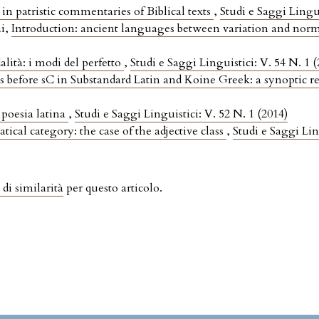
 in patristic commentaries of Biblical texts
,
Studi e Saggi Lingui
ai,
Introduction: ancient languages between variation and nor
alità: i modi del perfetto
,
Studi e Saggi Linguistici: V. 54 N. 1 
s before sC in Substandard Latin and Koine Greek: a synoptic 
a poesia latina
,
Studi e Saggi Linguistici: V. 52 N. 1 (2014)
ical category: the case of the adjective class
,
Studi e Saggi Lin
 di similarità
per questo articolo.