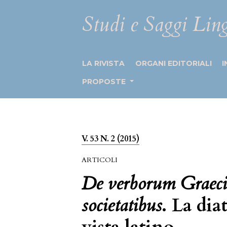
Studi e Saggi Ling
LA RIVISTA
ORGANI EDITORIALI
I
PROPOSTE
V. 53 N. 2 (2015)
ARTICOLI
De verborum Graeci e
societatibus
. La dia