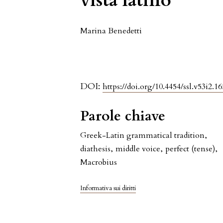
vista latino
Marina Benedetti
DOI:
https://doi.org/10.4454/ssl.v53i2.16
Parole chiave
Greek-Latin grammatical tradition
,
diathesis
,
middle voice
,
perfect (tense)
,
Macrobius
Informativa sui diritti