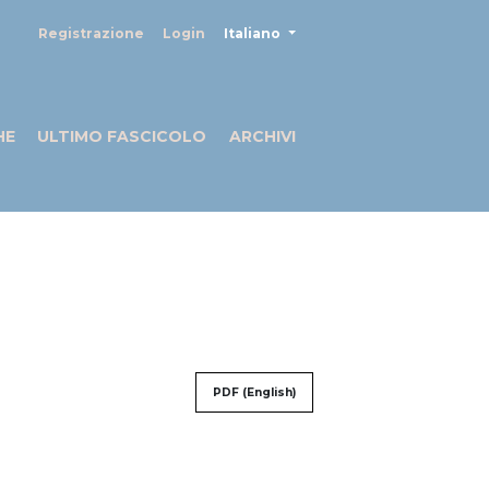
##plugins.themes.healthSciences
Registrazione
Login
Italiano
HE
ULTIMO FASCICOLO
ARCHIVI
PDF (English)