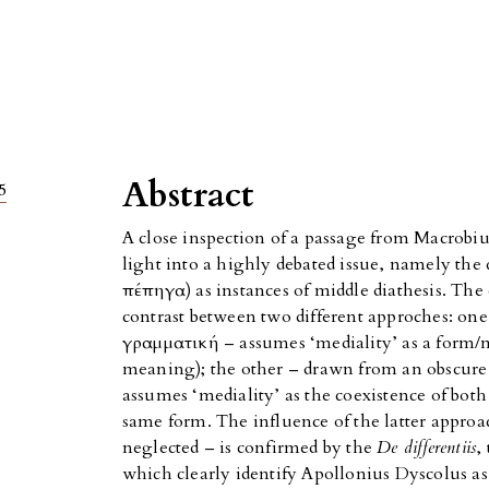
Abstract
5
A close inspection of a passage from Macrobiu
light into a highly debated issue, namely the q
πέπηγα) as instances of middle diathesis. The 
contrast between two different approches: one
γραμματική – assumes ‘mediality’ as a form/m
meaning); the other – drawn from an obscure
assumes ‘mediality’ as the coexistence of both
same form. The influence of the latter appro
neglected – is confirmed by the
De differentiis
,
which clearly identify Apollonius Dyscolus as 