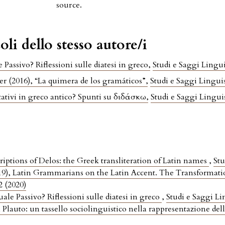
source.
oli dello stesso autore/i
Passivo? Riflessioni sulle diatesi in greco
,
Studi e Saggi Linguis
r (2016), “La quimera de los gramáticos”
,
Studi e Saggi Linguis
tativi in greco antico? Spunti su διδάσκω
,
Studi e Saggi Linguis
riptions of Delos: the Greek transliteration of Latin names
,
Stu
19), Latin Grammarians on the Latin Accent. The Transforma
2 (2020)
le Passivo? Riflessioni sulle diatesi in greco
,
Studi e Saggi Lin
 Plauto: un tassello sociolinguistico nella rappresentazione del