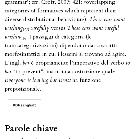
grammar’; cfr. Croft, 2007: 421: «overlapping
categories of formatives which represent their
diverse distributional behaviour»):
These cars want
washing
carefully
versus
These cars want careful
VB
washing
. I passaggi di categoria (le
N
transcategorizzazioni) dipendono dai costrutti
morfosintattici in cui i lessemi si trovano ad agire.
L’ingl.
bar
è propriamente l’imperativo del verbo
to
bar
“to prevent”, ma in una costruzione quale
Everyone is leaving bar
Ernst
ha funzione
preposizionale.
PDF (English)
Parole chiave