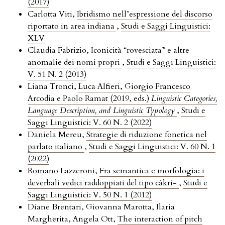
(2017)
Carlotta Viti,
Ibridismo nell’espressione del discorso
riportato in area indiana
,
Studi e Saggi Linguistici:
XLV
Claudia Fabrizio,
Iconicità “rovesciata” e altre
anomalie dei nomi propri
,
Studi e Saggi Linguistici:
V. 51 N. 2 (2013)
Liana Tronci,
Luca Alfieri, Giorgio Francesco
Arcodia e Paolo Ramat (2019, eds.)
Linguistic Categories,
Language Description, and Linguistic Typology
,
Studi e
Saggi Linguistici: V. 60 N. 2 (2022)
Daniela Mereu,
Strategie di riduzione fonetica nel
parlato italiano
,
Studi e Saggi Linguistici: V. 60 N. 1
(2022)
Romano Lazzeroni,
Fra semantica e morfologia: i
deverbali vedici raddoppiati del tipo cákri-
,
Studi e
Saggi Linguistici: V. 50 N. 1 (2012)
Diane Brentari, Giovanna Marotta, Ilaria
Margherita, Angela Ott,
The interaction of pitch