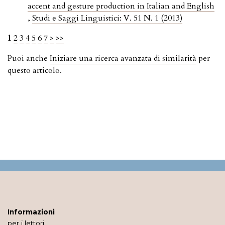
accent and gesture production in Italian and English
,
Studi e Saggi Linguistici: V. 51 N. 1 (2013)
1
2
3
4
5
6
7
>
>>
Puoi anche
Iniziare una ricerca avanzata di similarità
per
questo articolo.
Informazioni
per i lettori