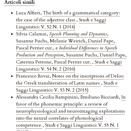
Articoli simili
Luca Alfieri,
The birth of a grammatical category:
the case of the adjective class
,
Studi e Saggi
Linguistici: V. 52 N. 1 (2014)
Silvia Calamai,
Speech Planning and Dynamics
,
Susanne Fuchs, Melanie Weirich, Daniel Pape,
Pascal Perrier cur., e
Individual Differences in Speech
Production and Perception
, Susanne Fuchs, Daniel Pape,
Caterina Petrone, Pascal Perrier cur.
,
Studi e Saggi
Linguistici: V. 54 N. 2 (2016)
Francesco Rovai,
Notes on the inscriptions of Delos:
the Greek transliteration of Latin names
,
Studi e
Saggi Linguistici: V. 53 N. 2 (2015)
Alessandra Cecilia Rampinini, Emiliano Ricciardi,
In
favor of the phonemic principle: a review of
neurophysiological and neuroimaging explorations
into the neural correlates of phonological
competence
,
Studi e Saggi Linguistici: V. 55 N. 1