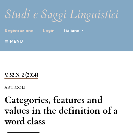
Studi e Saggi Linguistici
##plugins.themes.healthScience
Registrazione
Login
Italiano
MENU
V. 52 N. 2 (2014)
ARTICOLI
Categories, features and
values in the definition of a
word class