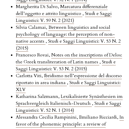
Margherita Di Salvo,
Marcatura differenziale
dell’oggetto e attrito linguistico
,
Studi e Saggi
Linguistici: V. 59 N. 2 (2021)
Silvia Calamai,
Between linguistics and social
psychology of language: the perception of non-
native accents
,
Studi e Saggi Linguistici: V. 53 N. 2
(2015)
Francesco Rovai,
Notes on the inscriptions of Delos:
the Greek transliteration of Latin names
,
Studi e
Saggi Linguistici: V. 53 N. 2 (2015)
Carlotta Viti,
Ibridismo nell’espressione del discorso
riportato in area indiana
,
Studi e Saggi Linguistici:
XLV
Katharina Salzmann,
Lexikalisierte Synästhesien im
Sprachvergleich Italienisch-Deutsch
,
Studi e Saggi
Linguistici: V. 52 N. 1 (2014)
Alessandra Cecilia Rampinini, Emiliano Ricciardi,
In
favor of the phonemic principle: a review of