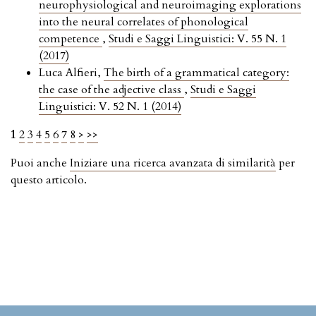
neurophysiological and neuroimaging explorations
into the neural correlates of phonological
competence
,
Studi e Saggi Linguistici: V. 55 N. 1
(2017)
Luca Alfieri,
The birth of a grammatical category:
the case of the adjective class
,
Studi e Saggi
Linguistici: V. 52 N. 1 (2014)
1
2
3
4
5
6
7
8
>
>>
Puoi anche
Iniziare una ricerca avanzata di similarità
per
questo articolo.