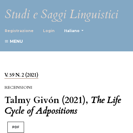
Studi e Saggi Linguistici
##plugins.themes.healthScience
Registrazione
Login
Italiano
MENU
V. 59 N. 2 (2021)
RECENSIONI
Talmy Givón (2021),
The Life
Cycle of Adpositions
PDF