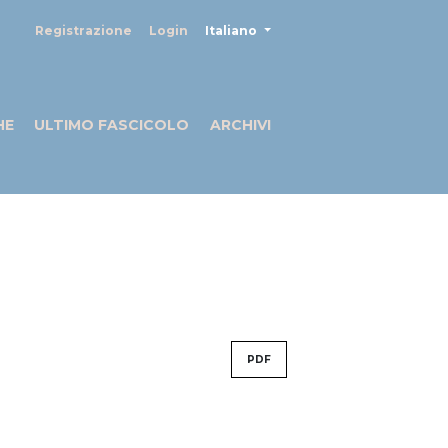
##plugins.themes.healthSciences
Registrazione
Login
Italiano
HE
ULTIMO FASCICOLO
ARCHIVI
PDF