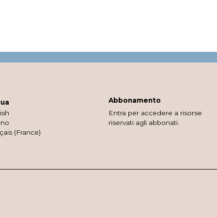
Abbonamento
gua
ish
Entra per accedere a risorse
ano
riservati agli abbonati.
çais (France)