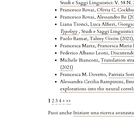
Studi e Saggi Linguistici: V. 58 N. 
Francesco Rovai,
Olivia C. Cockbu
Francesco Rovai,
Alessandro Re (2
Liana Tronci,
Luca Alfieri, Giorgi
Typology
,
Studi e Saggi Linguistici
Paolo Ramat,
Talmy Givón (2021)
Francesca Marra,
Francesca Maria 
Federico Albano Leoni,
Discutendo
Michele Bianconi,
Translation str
(2021)
Francesca M. Dovetto,
Patrizia Sor
Alessandra Cecilia Rampinini, Emi
explorations into the neural corr
1
2
3
4
>
>>
Puoi anche
Iniziare una ricerca avanzata