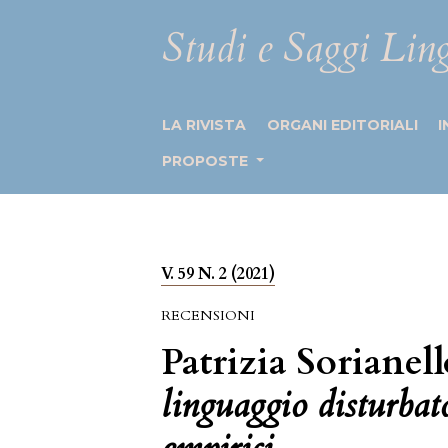
Studi e Saggi Ling
LA RIVISTA
ORGANI EDITORIALI
I
PROPOSTE
V. 59 N. 2 (2021)
RECENSIONI
Patrizia Sorianell
linguaggio disturbato