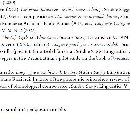
2 (2020)
rn (2021),
Los verbos latinos en -izare (-issare, -idiare)
,
Studi e Saggi
019), Genus compositicium.
La composizione nominale latina
,
Stud
o Francesco Arcodia e Paolo Ramat (2019, eds.)
Linguistic Categori
: V. 60 N. 2 (2022)
,
The Life Cycle of Adpositions
,
Studi e Saggi Linguistici: V. 59 N.
Dovetto (2020, a cura di),
Lingua e patologia. I sistemi instabili
,
Stud
 sulla (presunta) morte del fonema
,
Studi e Saggi Linguistici
ategies in the Vetus Latina: a pilot study on the book of Genesi
ianello,
Linguaggio e Sindrome di Down
,
Studi e Saggi Linguistici:
liano Ricciardi,
In favor of the phonemic principle: a review 
elates of phonological competence
,
Studi e Saggi Linguistici: V.
 di similarità
per questo articolo.