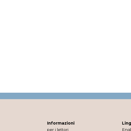
Informazioni
Lin
per i lettori
Engl