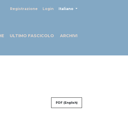
##plugins.themes.healthSciences
Registrazione
Login
Italiano
HE
ULTIMO FASCICOLO
ARCHIVI
PDF (English)