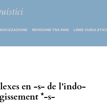
uistici
NDICIZZAZIONE
REVISIONE TRA PARI
LINEE GUIDA ETIC
lexes en -s- de l’indo-
rgissement *-s-