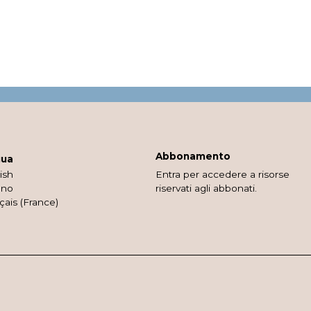
Abbonamento
gua
ish
Entra per accedere a risorse
ano
riservati agli abbonati.
çais (France)