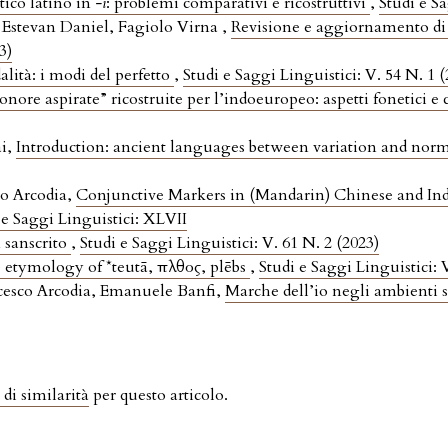
tico latino in
-ī
: problemi comparativi e ricostruttivi
,
Studi e Sa
stevan Daniel, Fagiolo Virna ,
Revisione e aggiornamento di
3)
alità: i modi del perfetto
,
Studi e Saggi Linguistici: V. 54 N. 1 
sonore aspirate” ricostruite per l’indoeuropeo: aspetti fonetici 
ai,
Introduction: ancient languages between variation and nor
o Arcodia,
Conjunctive Markers in (Mandarin) Chinese and I
 e Saggi Linguistici: XLVII
n sanscrito
,
Studi e Saggi Linguistici: V. 61 N. 2 (2023)
etymology of *teutā, πλῆθος, plēbs
,
Studi e Saggi Linguistici: 
cesco Arcodia, Emanuele Banfi,
Marche dell’io negli ambienti
 di similarità
per questo articolo.