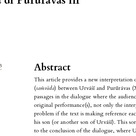
à di Purūrávas in
Abstract
3
This article provides a new interpretation
(
saṁvāda
) between Urváśī and Purūrávas (X
passages in the dialogue where the audienc
original performance(s), not only the inter
problem if the text is making reference eac
his son (or another son of Urváśī). This sor
to the conclusion of the dialogue, where Ur