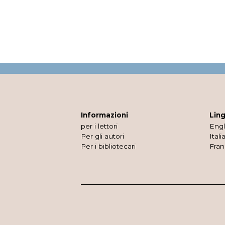
Informazioni
Lin
per i lettori
Engl
Per gli autori
Itali
Per i bibliotecari
Fran