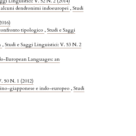
ggi Linguistici: V. 52 N. 2 (2014)
 alcuni dendronimi indoeuropei
,
Studi
(2016)
e confronto tipologico
,
Studi e Saggi
m
,
Studi e Saggi Linguistici: V. 53 N. 2
ndo-European Languages: an
V. 50 N. 1 (2012)
 sino-giapponese e indo-europeo
,
Studi