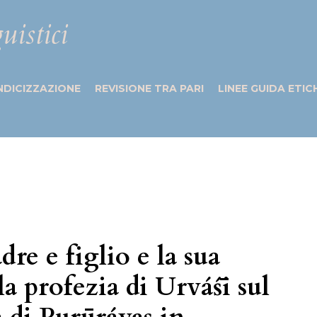
uistici
NDICIZZAZIONE
REVISIONE TRA PARI
LINEE GUIDA ETIC
re e figlio e la sua
a profezia di Urváśī sul