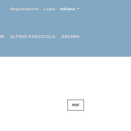
##plugins.themes.healthSciences
Registrazione
Login
Italiano
HE
ULTIMO FASCICOLO
ARCHIVI
PDF