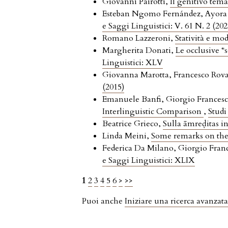
Giovanni Pairotti,
Il genitivo tema
Esteban Ngomo Fernández, Ayora E
e Saggi Linguistici: V. 61 N. 2 (202
Romano Lazzeroni,
Statività e mod
Margherita Donati,
Le occlusive “
Linguistici: XLV
Giovanna Marotta, Francesco Rov
(2015)
Emanuele Banfi, Giorgio Francesc
Interlinguistic Comparison
,
Studi
Beatrice Grieco,
Sulla āmreḍitas i
Linda Meini,
Some remarks on the 
Federica Da Milano, Giorgio Fran
e Saggi Linguistici: XLIX
1
2
3
4
5
6
>
>>
Puoi anche
Iniziare una ricerca avanzata