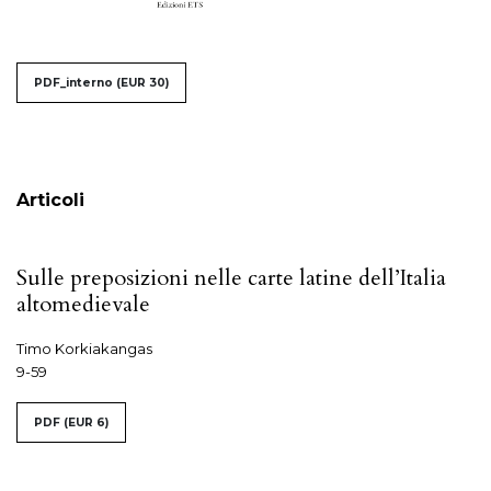
##issue.tableOfContents##
PDF_interno
(EUR 30)
Sommario
Articoli
Sulle preposizioni nelle carte latine dell’Italia
altomedievale
Timo Korkiakangas
9-59
PDF
(EUR 6)