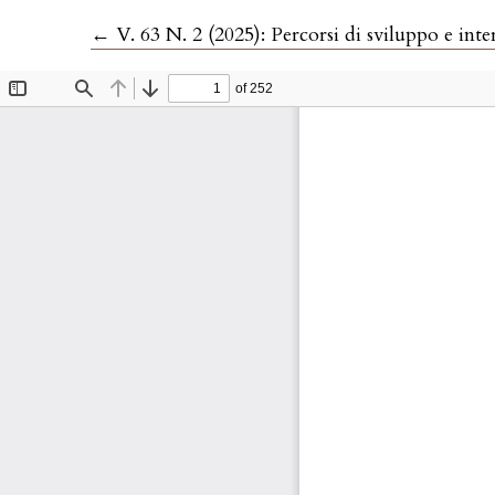
Ritorna ai dettagli dell'articolo
←
V. 63 N. 2 (2025): Percorsi di sviluppo e interazione tr