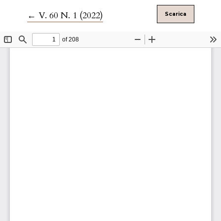
Ritorna ai dettagli dell'articolo
←
V. 60 N. 1 (2022)
Scarica