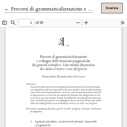
Ritorna ai dettagli dell'articolo
←
Percorsi di grammaticalizzazione e sviluppo delle funzioni pragmatiche dei general extenders.
Scarica