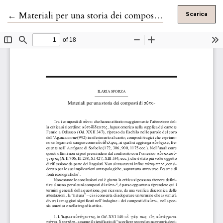
Ritorna ai dettagli dell'articolo
←
Materiali per una storia dei composti di αὐτο-
Scarica