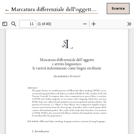
Ritorna ai dettagli dell'articolo
←
Marcatura differenziale dell’oggetto e attrito linguistico
Scarica