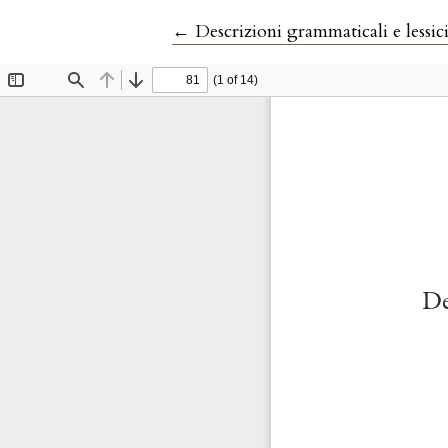
Ritorna ai dettagli dell'articolo
←
Descrizioni grammaticali e lessici 