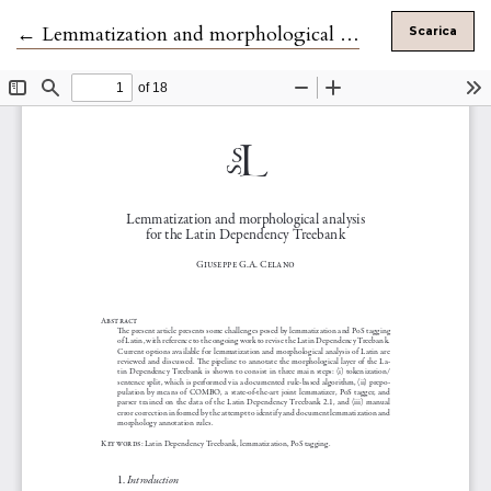
Ritorna ai dettagli dell'articolo
←
Lemmatization and morphological analysis for the Latin Dependency Treebank
Scarica