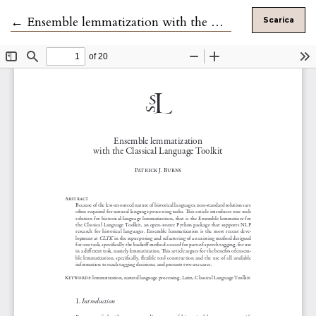
Ritorna ai dettagli dell'articolo
←
Ensemble lemmatization with the Classical Language Toolkit
Scarica